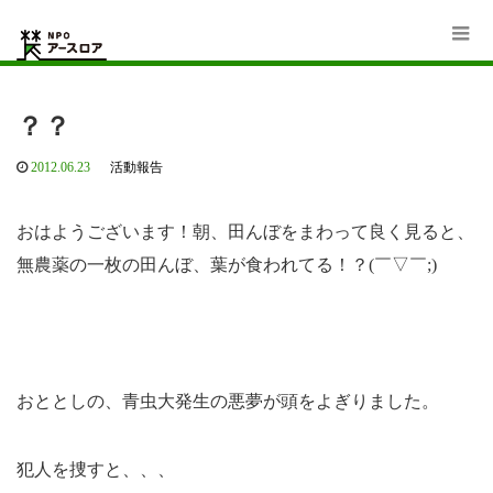
Home
活動報告
？？
？？
2012.06.23
活動報告
おはようございます！朝、田んぼをまわって良く見ると、
無農薬の一枚の田んぼ、葉が食われてる！？(￣▽￣;)
おととしの、青虫大発生の悪夢が頭をよぎりました。
犯人を捜すと、、、