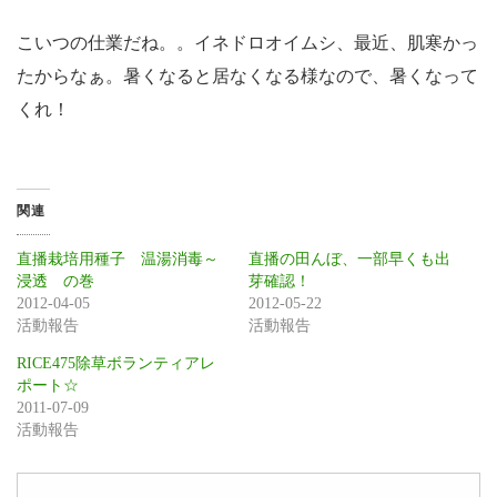
こいつの仕業だね。。イネドロオイムシ、最近、肌寒かっ
たからなぁ。暑くなると居なくなる様なので、暑くなって
くれ！
関連
直播栽培用種子 温湯消毒～
直播の田んぼ、一部早くも出
浸透 の巻
芽確認！
2012-04-05
2012-05-22
活動報告
活動報告
RICE475除草ボランティアレ
ポート☆
2011-07-09
活動報告