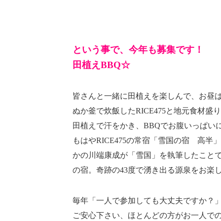
という事で、今年も募集です！
田植えBBQ☆
皆さんと一緒に田植えを楽しんで、お昼は
ぬか釜で炊飯したRICE475と地元食材
田植えで汗をかき、BBQでお腹いっぱい
もはやRICE475の常宿「雪国の宿 高半
かの川端康成が「雪国」を執筆したことで
の宿。奇跡の43度で湧き出る源泉をお楽
毎年「一人で参加しても大丈夫ですか？
ご安心下さい、ほとんどの方がお一人で