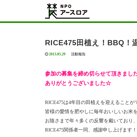
Home
活動報告
RICE475田植え！BBQ！
RICE475田植え！BBQ
2013.05.29
活動報告
参加の募集を締め切らせて頂きまし
ありがとうございました☆
RICE475は4年目の田植えを迎えること
皆様の愛情を肥やしに毎年おいしいお米
お陰さまで年々多くの反響を戴いており
RICE475関係者一同、感謝申し上げます！