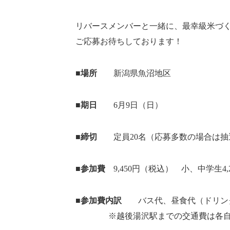
リバースメンバーと一緒に、最幸級米づ
ご応募お待ちしております！
■場所
新潟県魚沼地区
■期日
6月9日（日）
■締切
定員20名（応募多数の場合は抽
■参加費
9,450円（税込） 小、中学生4
■参加費内訳
バス代、昼食代（ドリンク
※越後湯沢駅までの交通費は各自ご