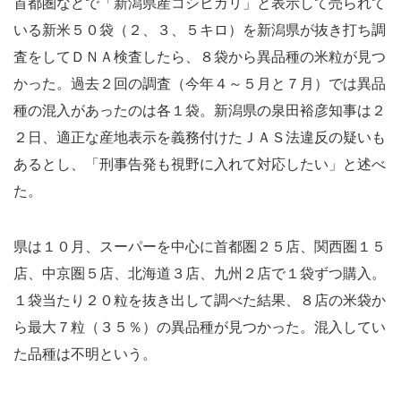
首都圏などで「新潟県産コシヒカリ」と表示して売られて
いる新米５０袋（２、３、５キロ）を新潟県が抜き打ち調
査をしてＤＮＡ検査したら、８袋から異品種の米粒が見つ
かった。過去２回の調査（今年４～５月と７月）では異品
種の混入があったのは各１袋。新潟県の泉田裕彦知事は２
２日、適正な産地表示を義務付けたＪＡＳ法違反の疑いも
あるとし、「刑事告発も視野に入れて対応したい」と述べ
た。
県は１０月、スーパーを中心に首都圏２５店、関西圏１５
店、中京圏５店、北海道３店、九州２店で１袋ずつ購入。
１袋当たり２０粒を抜き出して調べた結果、８店の米袋か
ら最大７粒（３５％）の異品種が見つかった。混入してい
た品種は不明という。