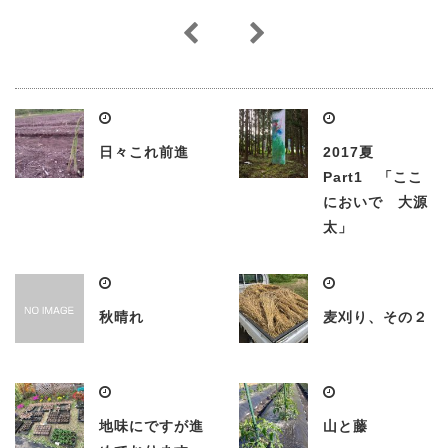
日々これ前進
2017夏
Part1 「ここ
においで 大源
太」
秋晴れ
麦刈り、その２
地味にですが進
山と藤